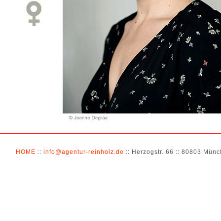
HOME
::
info@agentur-reinholz.de
:: Herzogstr. 66 :: 80803 Münch