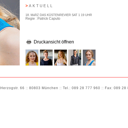
>
AKTUELL
18. MäRZ DAS KÜSTENREVIER SAT 1 19 UHR
Regie : Patrick Caputo
>
KINO/TV
Druckansicht öffnen
2023
DAS KüSTENREVIER
Regie: Patrick Caputo
2020
MICH HAT KEINER GEFRAGT
Regie: Nico Sommer
2019
TEAM ALPIN 3 + 4
Regie: Josh Broecker
 Herzogstr. 66 :: 80803 München :: Tel.: 089 28 777 960 :: Fax: 089 28
2018
TEAM ALPIN TV - SERIE HR
Regie: Käthe Niemeyer
2015
MüNCHEN 7
Regie: Franz Xaver Bogner
2015
UDO HONIG