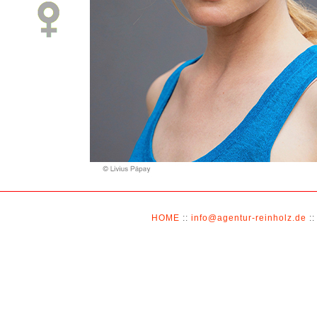
HOME
::
info@agentur-reinholz.de
::