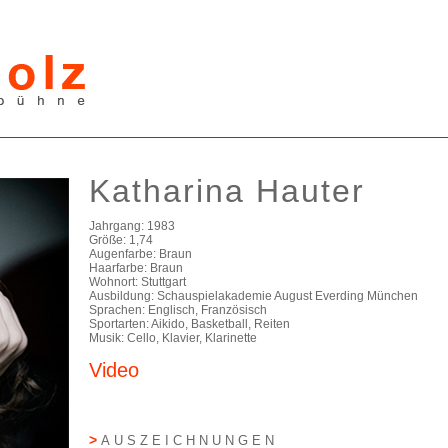
Katharina Hauter
Jahrgang: 1983
Größe: 1,74
Augenfarbe: Braun
Haarfarbe: Braun
Wohnort: Stuttgart
Ausbildung: Schauspielakademie August Everding München
Sprachen: Englisch, Französisch
Sportarten: Aikido, Basketball, Reiten
Musik: Cello, Klavier, Klarinette
Video
>
AUSZEICHNUNGEN