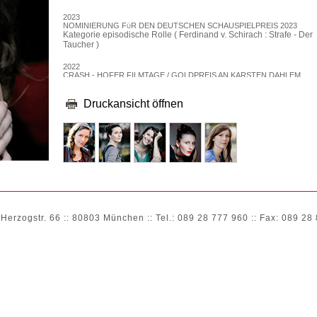
2023
NOMINIERUNG FüR DEN DEUTSCHEN SCHAUSPIELPREIS 2023
Kategorie episodische Rolle ( Ferdinand v. Schirach : Strafe - Der
Taucher )
2022
CRASH - HOFER FILMTAGE / GOLDPREIS AN KARSTEN DAHLEM
Beste Regieleistung bei einem ersten Langspielfilm
Druckansicht öffnen
2022
NOMINIERUNG BEI DEN CANNESERIES 2022
Beste Darstellerin in bester Serie: Strafe - Der Taucher
2015
DEUTSCHER SCHAUSPIELERPREIS KATEGORIE "BESTES
ENSEMBLE"
für "Ein Geschenk der Götter", Regie: Oliver Haffner
2014
NOMINIERUNG ZUM FöRDERPREIS NEUES DEUTSCHES KINO,
FILMFEST MüNCHEN
 Herzogstr. 66 :: 80803 München :: Tel.: 089 28 777 960 :: Fax: 089 28
Beste Darstellerin, "Ein Geschenk der Götter"
>
KINO/TV
2025
TRANCE / KURZFILM
Kino
Regie: Jona Schloßer