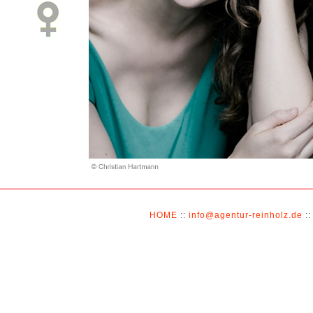
HOME
::
info@agentur-reinholz.de
::