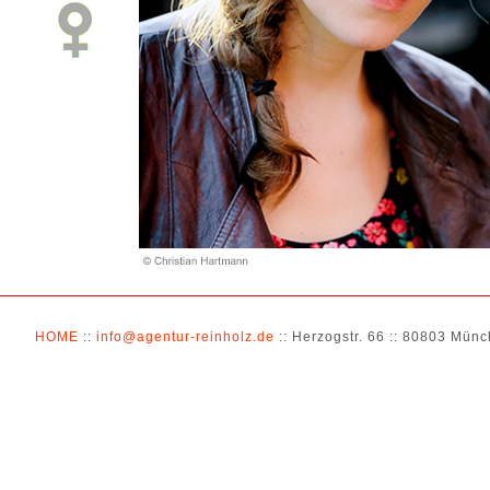
HOME
::
info@agentur-reinholz.de
:: Herzogstr. 66 :: 80803 Münch