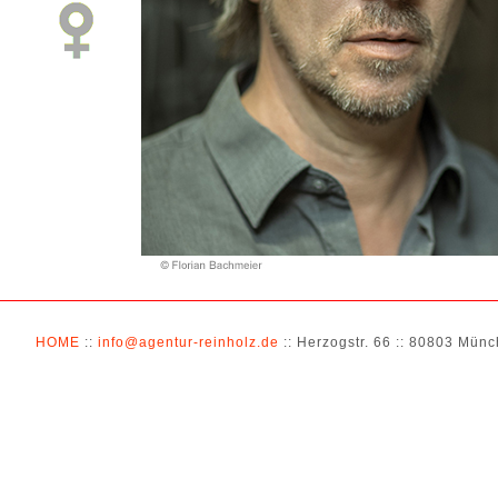
HOME
::
info@agentur-reinholz.de
:: Herzogstr. 66 :: 80803 Münch