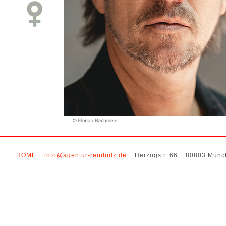
HOME
::
info@agentur-reinholz.de
:: Herzogstr. 66 :: 80803 Münch