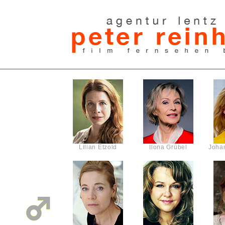
Lilian Etzold
Ilona Grübel
Johan